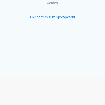
werden.
Hier geht es zum Sportgarten!
IMPRESSUM
DATENSCHUTZ
AGB
WIDERRUFSBELEHRUNG