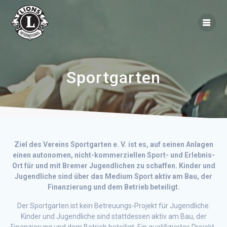
Zum
Inhalt
springen
Sportgarten
Ziel des Vereins Sportgarten e. V. ist es, auf seinen Anlagen
einen autonomen, nicht-kommerziellen Sport- und Erlebnis-
Ort für und mit Bremer Jugendlichen zu schaffen. Kinder und
Jugendliche sind über das Medium Sport aktiv am Bau, der
Finanzierung und dem Betrieb beteiligt.
Der Sportgarten ist kein Betreuungs-Projekt für Jugendliche.
Kinder und Jugendliche sind stattdessen aktiv am Bau, der